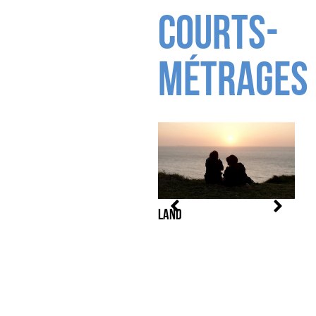
Courts-
métrages
Land
L'ef