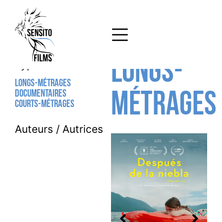
Longs-
Type
Longs-métrages
Documentaires
métrages
Courts-métrages
Auteurs / Autrices