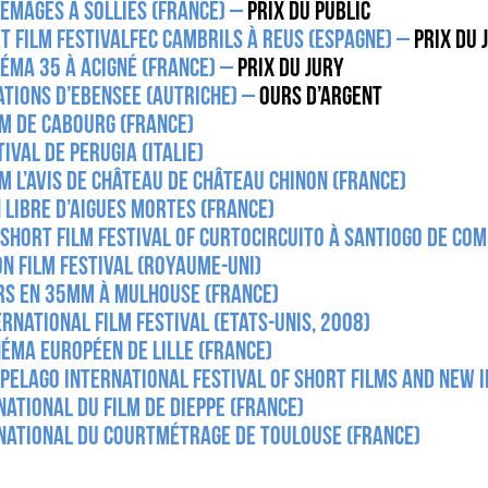
némages à Solliès (France) –
PRIX DU PUBLIC
t Film FestivalFEC Cambrils à Reus (Espagne) –
PRIX DU 
néma 35 à Acigné (France) –
PRIX DU JURY
ations d’Ebensee (Autriche) –
OURS D’ARGENT
lm de Cabourg (France)
ival de Perugia (Italie)
lm l’avis de château de Château Chinon (France)
 Libre d’Aigues Mortes (France)
Short Film Festival of Curtocircuito à Santiogo de Co
on Film Festival (Royaume-Uni)
irs en 35mm à Mulhouse (France)
rnational Film Festival (Etats-Unis, 2008)
néma Européen de Lille (France)
ipelago International Festival of Short Films and New I
national du film de Dieppe (France)
rnational du courtmétrage de Toulouse (France)