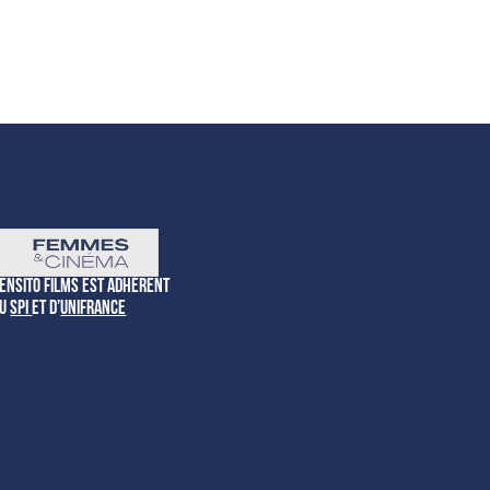
ensito Films est adhérent
du
SPI
et d’
Unifrance