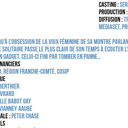
Casting :
Ser
Production 
Diffusion :
T
Mediaset, Pr
’à l’obsession de la voix féminine de sa montre parlan
solitaire passe le plus clair de son temps à écouter l’h
n gadget, celui-ci fini par tomber en panne…
INANCIERS
), Région Franche-Comté, COSIP
que
Berthier
uvrard
lle Babut Gay
Vianney Aaubé
ale :
Peter Chase
als