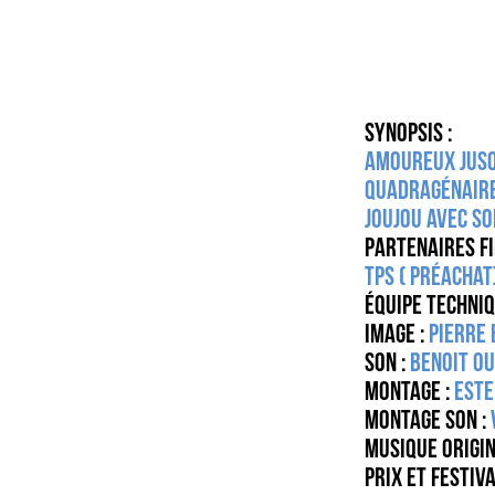
Synopsis :
Amoureux jusqu
quadragénaire 
joujou avec so
PARTENAIRES F
TPS ( préachat
Équipe techni
Image :
Pierre 
Son :
Benoit O
Montage :
Este
Montage Son :
Musique origin
Prix et festiv