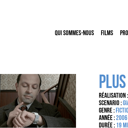
Qui sommes-nous
Films
Pro
PLUS
Réalisation :
Scenario :
Gi
Genre :
Ficti
Année :
2006
Durée :
19 M