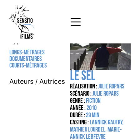
Type
Longs-métrages
Documentaires
Courts-métrages
LE SEL
Auteurs / Autrices
Réalisation :
Julie Ropars
Scénario :
Julie Ropars
Genre :
Fiction
Année :
2010
Durée :
29 MIN
Casting :
Lannick Gautry,
Mathieu Lourdel, Marie-
Annick Lebfevre